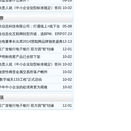
加盟需要什么条件？
09-28
负责人就《中小企业划型标准规定》答问
10-02
荐
欣信息科技有限公司：打通线上+线下全
05-08
优势所在
业信息化互联网转型升级，选BPM、ERP
07-23
M？
光电董事长出席2014慧聪网品牌颁奖盛典
12-13
）
言广发银行电子银行 双方因“智”结缘
12-01
声明称燕窝产品已全部下架
10-02
负责人就《中小企业划型标准规定》答问
10-02
融资性稀贵金属交易所落户郴州
10-02
数字城关133工程”正式启动
10-02
半年中小企业的处境将更为艰难
10-02
顶
言广发银行电子银行 双方因“智”结缘
12-01