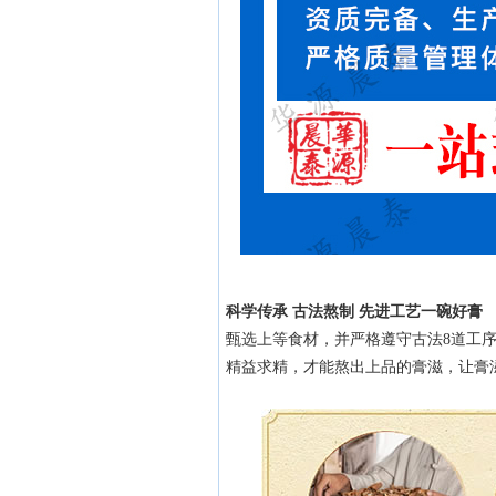
科学传承 古法熬制 先进工艺一碗好膏
甄选上等食材，并严格遵守古法8道工
精益求精，才能熬出上品的膏滋，让膏滋