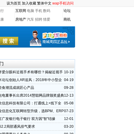
设为首页
加入收藏
繁体中文
wap手机访问
银行
互联网
电脑
手机
数码
论坛
健康
房地产
汽车
招聘
情爱
商机
门
坪爱尔眼科近视手术有哪些？揭秘近视手
10-19
选
木论坛创始人AR追风：2018年中小型企
04-19
参与互联网浪
轻食潮流成就匠心产品
09-28
光电董事长出席2014慧聪网品牌颁奖盛典
12-13
）
欣信息科技有限公司：打通线上+线下全
05-08
优势所在
业信息化互联网转型升级，选BPM、ERP
07-23
M？
言广发银行电子银行 双方因“智”结缘
12-01
ae62.2局部通风排气要求
03-20