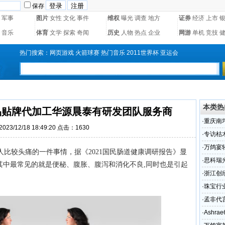
保存
军事
图片
女性
文化
事件
维权
曝光
调查
地方
证券
经济
上市
音乐
体育
文学
探索
奇闻
历史
人物
热点
企业
网游
单机
竞技
热门搜索：
网页游戏
火箭球赛
热门音乐
2011世界杯
亚运会
本类热
品贴牌代加工华源晨泰有研发团队服务商
·
重庆南
23/12/18 18:49:20 点击：1630
术怎么
·
专访枯
业如何
·
万鸽宴
比较头痛的一件事情，据《2021国民肠道健康调研报告》显
·
思科瑞
其中最常见的就是便秘、腹胀、腹泻和消化不良,同时也是引起
（组图
·
浙江创
渠道的
·
珠宝行
还是CR
·
孟非代
·
Ashr