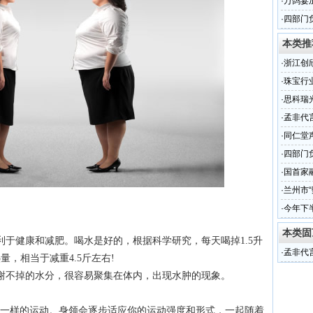
·
万鸽宴
·
四部门
本类推
·
浙江创
渠道的
·
珠宝行
还是CR
·
思科瑞
（组图
·
孟非代
·
同仁堂
·
四部门
·
国首家
·
兰州市“
·
今年下
本类固
于健康和减肥。喝水是好的，根据科学研究，每天喝掉1.5升
·
孟非代
量，相当于减重4.5斤左右!
谢不掉的水分，很容易聚集在体内，出现水肿的现象。
做一样的运动。身领会逐步适应你的运动强度和形式，一起随着