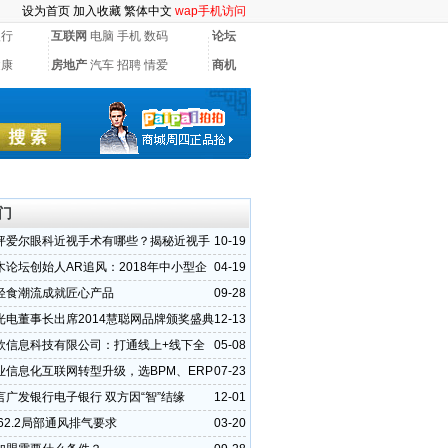
设为首页
加入收藏
繁体中文
wap手机访问
银行
互联网
电脑
手机
数码
论坛
健康
房地产
汽车
招聘
情爱
商机
门
坪爱尔眼科近视手术有哪些？揭秘近视手
10-19
选
木论坛创始人AR追风：2018年中小型企
04-19
参与互联网浪
轻食潮流成就匠心产品
09-28
光电董事长出席2014慧聪网品牌颁奖盛典
12-13
）
欣信息科技有限公司：打通线上+线下全
05-08
优势所在
业信息化互联网转型升级，选BPM、ERP
07-23
M？
言广发银行电子银行 双方因“智”结缘
12-01
ae62.2局部通风排气要求
03-20