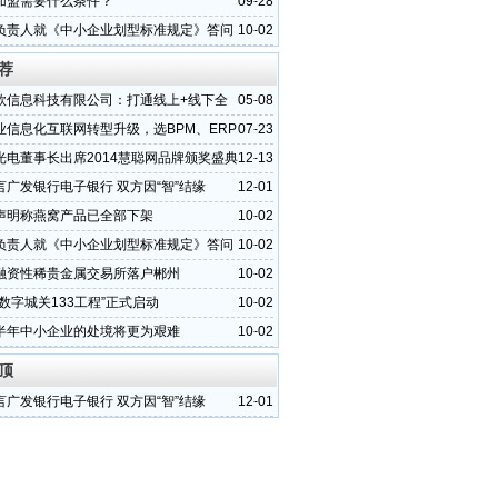
加盟需要什么条件？
09-28
负责人就《中小企业划型标准规定》答问
10-02
荐
欣信息科技有限公司：打通线上+线下全
05-08
优势所在
业信息化互联网转型升级，选BPM、ERP
07-23
M？
光电董事长出席2014慧聪网品牌颁奖盛典
12-13
）
言广发银行电子银行 双方因“智”结缘
12-01
声明称燕窝产品已全部下架
10-02
负责人就《中小企业划型标准规定》答问
10-02
融资性稀贵金属交易所落户郴州
10-02
数字城关133工程”正式启动
10-02
半年中小企业的处境将更为艰难
10-02
顶
言广发银行电子银行 双方因“智”结缘
12-01