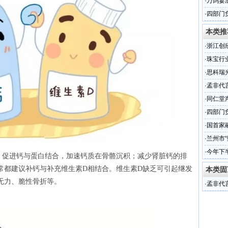
·
万鸽宴
·
四部门
本类推
·
浙江创
渠道的
·
珠宝行
还是CR
·
思科瑞
（组图
·
孟非代
·
同仁堂
·
四部门
·
国首家
·
兰州市“
·
今年下
；促进钙与蛋白结合，加速钙质在骨骼沉积；减少肾脏钙的排
常都建议补钙与补充维生素D相结合。维生素D缺乏可引起继发
本类固
无力、脆性骨折等。
·
孟非代