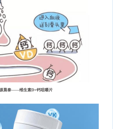
源晨泰——维生素D+钙咀嚼片