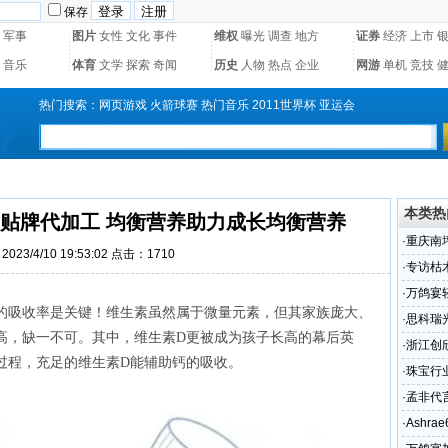
保存
军事
图片
女性
文化
事件
维权
曝光
调查
地方
证券
经济
上市
音乐
体育
文学
探索
奇闻
历史
人物
热点
企业
网游
单机
竞技
热门搜索：
网页游戏
火箭球赛
热门音乐
2011世界杯
亚运会
本类热
片贴牌代加工 均衡营养助力成长均衡营养
·
重庆南
023/4/10 19:53:02 点击：1710
术怎么
·
专访枯
业如何
·
万鸽宴
的吸收率是关键！维生素虽然属于微量元素，但其家族庞大、
·
思科瑞
高，缺一不可。其中，维生素D更被成为孩子长高的幕后英
（组图
·
浙江创
过程，充足的维生素D能辅助钙的吸收。
渠道的
·
珠宝行
还是CR
·
孟非代
·
Ashr