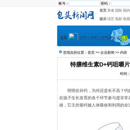
帐号：
密码：
首页
美食
国际
国内
娱乐
综艺
电影
电视
您现在的位置：
首页
>>
企业新闻
>> 内容
特膳维生素D+钙咀嚼
时间：2
明明在补钙，为何还是长不高？钙
在孩子生长发育的各个环节参与度非常
雄，它主控着钙被人体吸收和利用的全