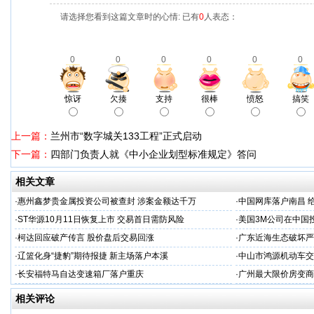
请选择您看到这篇文章时的心情: 已有
0
人表态：
0
0
0
0
0
0
惊讶
欠揍
支持
很棒
愤怒
搞笑
上一篇：
兰州市“数字城关133工程”正式启动
下一篇：
四部门负责人就《中小企业划型标准规定》答问
相关文章
·
惠州鑫梦贵金属投资公司被查封 涉案金额达千万
·
中国网库落户南昌 
·
ST华源10月11日恢复上市 交易首日需防风险
·
美国3M公司在中国
·
柯达回应破产传言 股价盘后交易回涨
·
广东近海生态破坏严
·
辽篮化身“捷豹”期待报捷 新主场落户本溪
·
中山市鸿源机动车交
·
长安福特马自达变速箱厂落户重庆
·
广州最大限价房变商
相关评论