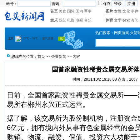
帐号：
密码：
保存
首页
美食
国际
国内
军事
图片
女性
文化
事件
娱乐
综艺
电影
电视
音乐
体育
文学
探索
奇闻
热门搜索：
网页游戏
火箭
您现在的位置：
首页
>>
企业新闻
>> 内容
国首家融资性稀贵金属交易所落
时间：2011/10/2 19:18:08 点击：2087
日前，全国首家融资性稀贵金属交易所——
易所在郴州永兴正式运营。
据了解，该交易所为股份制机构，注册资金50
6亿元，拥有境内外从事有色金属经营的会员
购销、物流、融资、保值、投资六大功能于