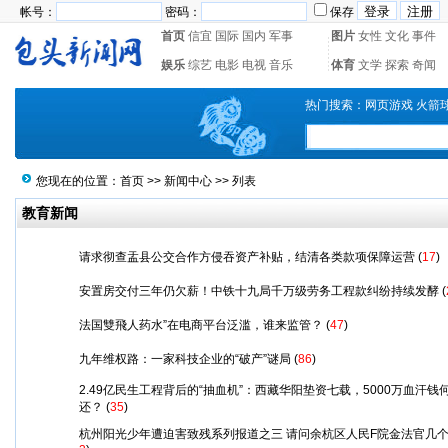
帐号：
密码：
保存
首页
信宜
国际
国内
军事
图片
女性
文化
事件
娱乐
综艺
电影
电视
音乐
体育
文学
探索
奇闻
热门搜索：
网页游戏
火箭
您现在的位置：
首页
>>
新闻中心
>> 列表
教育新闻
请求彻查盂县公交合作方侵吞资产补贴，结清各类款项保障运营
(
17
)
安置房交付三年仍欠薪！中铁十九局千万级劳务工程款纠纷持续发酵
(
法国雙飛人药水”在电商平台泛滥，谁来监管？
(
47
)
九年维权路：一家科技企业的“破产”谜局
(
86
)
2.49亿民生工程背后的“抽血机”：西藏华阳垫资七载，5000万血汗钱
还？
(
35
)
杭州阳光少年遭迫害致残系列报道之三 请问余杭区人民F院金法官几