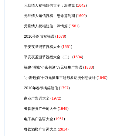
元旦情人祝福短信大全：浪漫篇
(
1642
)
元旦情人短信祝福：思念篇到期
(
1600
)
元旦情人祝福短信：深情篇
(
1581
)
2010圣诞节祝福语
(
1678
)
平安夜圣诞节祝福大全
(
1551
)
平安夜圣诞节祝福大全（二）
(
1604
)
福建·浦城“小密包酒”万元征集广告语
(
1833
)
“小密包酒”十万元征集主题形象动漫创意设计
(
1640
)
2010年春节搞笑短信
(
1797
)
商业广告词大全
(
1972
)
餐饮服务广告词大全
(
1949
)
电子类广告语大全
(
1951
)
餐饮酒楼广告词大全
(
2814
)