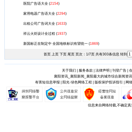
医院广告语大全
(
2154
)
家用电器广告语大全
(
2294
)
出租公司广告词大全
(
1633
)
祥云火炬设计全过程
(
1937
)
新国标正在制定中 全国地铁标识有望统一
(
1869
)
首页 上页
下页
尾页
页次：1/7页 共有303条信息 转到
关于我们
|
服务条款
|
法律声明
|
刊登广告
|
襄阳资讯_襄阳新闻_襄阳最大的城市综合新闻资讯
有害短信息举报 | 阳光·绿色网络工程 | 版权保护投诉指引 | 
信息来自网络转载,不确定真实