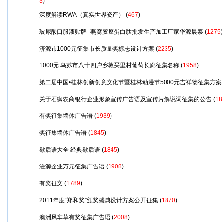
3
)
深度解读RWA（真实世界资产）
(
467
)
玻尿酸口服液贴牌_燕窝胶原蛋白肽批发生产加工厂家华源晨泰
(
1275
济源市1000元征集市长质量奖标志设计方案
(
2235
)
1000元 乌苏市八十四户乡敦买里村葡萄长廊征集名称
(
1958
)
第二届中国•桂林创新创意文化节暨桂林动漫节5000元吉祥物征集方案
关于石狮农商银行企业形象宣传广告语及宣传片解说词征集的公告
(
18
有奖征集墙体广告语
(
1939
)
奖征集墙体广告语
(
1845
)
歇后语大全 经典歇后语
(
1845
)
淦源企业万元征集广告语
(
1908
)
有奖征文
(
1789
)
2011年度“郑和奖”颁奖盛典设计方案公开征集
(
1870
)
澳洲风车草有奖征集广告语
(
2008
)