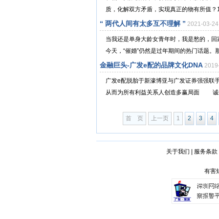
质，化解双方矛盾，实现真正的物有所值？12
“ 两代人间有太多互不理解 ”
2021-03-
当我还是单身大龄女青年时，我是愁的，回
今天，“催婚”仍然是过年期间的热门话题。那
金融巨头-广发e配的品牌文化DNA
2019
广发e配脱胎于新濠博亚与广发证券强强联手
从而为所有利益关系人创造多赢局面 诚信
首 页
上一页
1
2
3
4
关于我们
|
服务条款
有害短