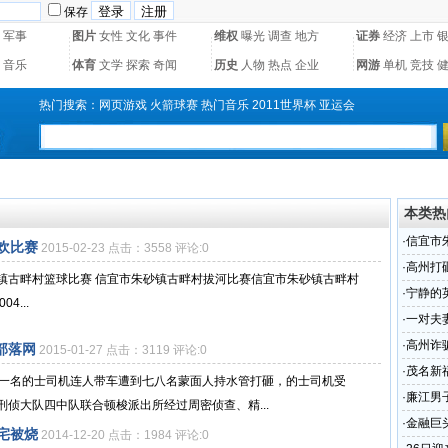
保存
军事
图片
女性
文化
事件
维权
曝光
调查
地方
证券
经济
上市
音乐
体育
文学
探索
奇闻
历史
人物
热点
企业
网游
单机
竞技
热门搜索：
网页游戏
火箭球赛
热门音乐
2011世界杯
亚运会
本类热
·
信宜市
欢比赛
2015-02-23 点击：3558 评论:0
·
高州打
镇古畔村篮球比赛 信宜市朱砂镇古畔村拔河比赛信宜市朱砂镇古畔村
·
宁静的
4...
·
一对夫
·
高州诈
部落网
2015-01-27 点击：3119 评论:0
·
茂名新
，一名的士司机连人带车遭到七八名蒙面人持水管打砸，的士司机受
·
廉江男子
侦大队四中队联合顿梭派出所经过周密侦查、精...
·
金融巨
宅被烧
2014-12-20 点击：1984 评论:0