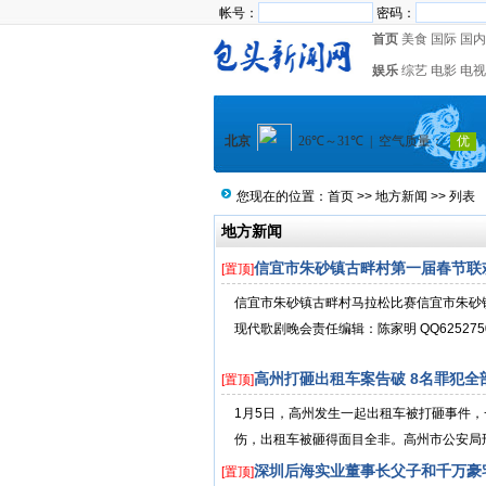
帐号：
密码：
首页
美食
国际
国内
娱乐
综艺
电影
电视
您现在的位置：
首页
>>
地方新闻
>> 列表
地方新闻
信宜市朱砂镇古畔村第一届春节联
[置顶]
信宜市朱砂镇古畔村马拉松比赛信宜市朱砂
现代歌剧晚会责任编辑：陈家明 QQ62527500
高州打砸出租车案告破 8名罪犯全
[置顶]
1月5日，高州发生一起出租车被打砸事件
伤，出租车被砸得面目全非。高州市公安局刑
深圳后海实业董事长父子和千万豪
[置顶]