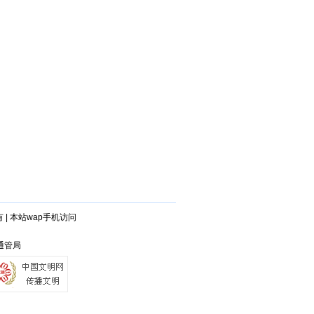
有
|
本站wap手机访问
 通管局