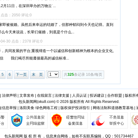
月11日，在深圳举办的万物云˙...
24 点击：2050 评论:0
家即被催婚。虽然后来幸运的结婚了，但那种郁闷到今天也记得。直到
么今天来说说，长辈们催婚，到底是个什么...
-04-30 点击：2378 评论:0
，共同发展的平台;重视缔造一个以诚信和创新精神为根本的企业文化,
 我们竭尽所能遵循最高的诚信标准...
5
6
下一页
末 页
共
325
条记录 10条/每页
|
法律声明
|
文章发布
|
在线留言
|
法律支援
|
人员认证
|
投诉建议
|
合作联盟
|
版权所
包头新闻网(
xku8.com
) © 2026 版权所有 All Rights Reserved.
信息举报 | 洛阳美食·绿色网络工程 | 版权保护投诉指引 | 网络法制和道德教育基地 |
包头新闻网 版 权 所 有 ，信息来自网络，如有不实联系编辑，QQ：501734467