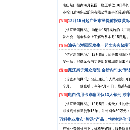
南山蛇口招商海月花园一楼王单位18日早间
市蛇口后海实业股份有限公司董事长陈某明及
12月15日起广州市民提前报废黄
[置顶]
（信宜新闻网/讯）为配合15日实施的《广
发布会。笔者从会上了解到从本月15日起，广
汕头市潮阳区发生一起丈夫火烧妻
[置顶]
（信宜新闻网/讯）12月8日，汕头市潮阳
发生后，涉嫌纵火的丈夫郑某被城南派出所民
廉江男子聚众淫乱 会所内“1女侍5
[置顶]
（信宜新闻网/讯）湛江廉江市人民法院10
个月。 据查明，今年2月20日，蔡某与朋
电白信用卡诈骗团伙13人领刑 涉案
[置顶]
（信宜新闻网/讯）12月5日，备受关注的
罪被判处有期徒刑15年，并处罚金50万元；
万科物业发布“智选”产品，“弹性定价
在物业费限价潮下，价格突破难，服务质量难以