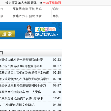
设为首页
加入收藏
繁体中文
wap手机访问
银行
互联网
电脑
手机
数码
论坛
健康
房地产
汽车
招聘
情爱
商机
门
朱砂镇古畔村第一届春节联欢比赛
02-23
砸出租车案告破 8名罪犯全部落网
01-27
英雅街道因为我们的到来显得异常热闹
02-28
妻汉式周制婚礼在茂名颐天年酒店举行
02-28
骗团伙设局赌博包赢骗取村民十多万
02-27
福五路摩托撞向轿车 致三人受伤
02-28
聚众淫乱 会所内“1女侍5男”获罪
12-11
头-广发e配的品牌文化DNA
04-30