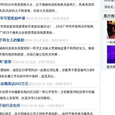
·
26日
7时30分许突发熊熊大火，父子俩烧伤送医抢救无效死亡。死者系深圳
理500辆
·
茂名史
其26岁的儿子陈某锋。目前火灾原因尚...
幕式
图片推
标车可获奖励申请
2014-12-19 点击：1916 评论:0
州市鼓励提前报废黄标车奖励实施办法》，14日广州市环保局召开新闻
州15个服务点全面受理提前报废黄标...
子和女儿的惨剧
2014-12-12 点击：2013 评论:0
一对
区城南街道凤东居委辖区一民宅丈夫纵火焚烧临盆妻子和周岁女儿。惨剧
警到场控制抓获，目前已被公安机关刑事...
男”获罪
2014-12-11 点击：2407 评论:0
重庆
日通报称，该院近日审理判决一起聚众淫乱案，涉案男子蔡某被判入狱8
友在廉江市石岭圩吃午饭时，提及其认...
金额高达203万元
2014-12-11 点击：1896 评论:0
特大信用卡诈骗案在电白区法院一审公开宣判：主犯黎某鸿犯信用卡诈骗
被告人张某明、杜某兴等12名同案犯...
”开创行业先河
2024-12-13 点击：1160 评论:0
保证，业主和物业公司之间的矛盾加剧......如何平衡价格与服务品