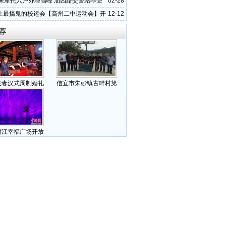
迎来摩托入户办理高峰 油四路交警站昨受
02-28
上最搞鬼的校运会【高州二中运动会】开
12-12
荐
夫妻汉式周制婚礼
信宜市朱砂镇古畔村第
两江幸福广场开放