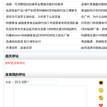
·
成都：可消费抵扣的康养会费缘何被判非吸罪
·
蓝莓叶黄素酯对眼睛
牌代工
·
临床投标产品+孕产妇营养特膳粉OEM贴牌代加工哪家专
·
膏滋粉剂片剂OEM
业
·
深圳马可波罗主场作战，力求拿下山东高速
·
在广州，为什么自称
·
特膳膏滋 减脂瘦身食品贴牌代加工华源晨泰有研发团队服
·
抖音热门特殊膳食洋
务商
牌加工
·
乳母营养补充食品提升奶水质量 18种维生素OEM贴牌代
·
OEM贴牌厂家：奶
工
一步！
·
代餐粉oem-特殊膳食食品OEM/ODM实力源头厂家
·
特膳维生素D+钙咀
衡营养
·
迅速响应政策 助力便利出行
·
蜀道畅通，美丽蜕变
·
开通在即，提速在望
·
如何选择功能食品贴
相关评论
暂时还没有评论
发表我的评论
大名：