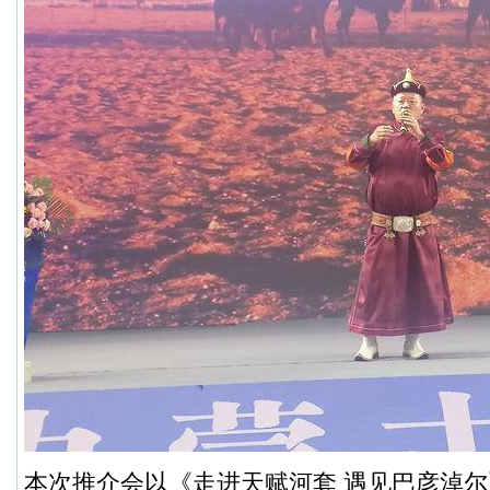
本次推介会以《走进天赋河套 遇见巴彦淖