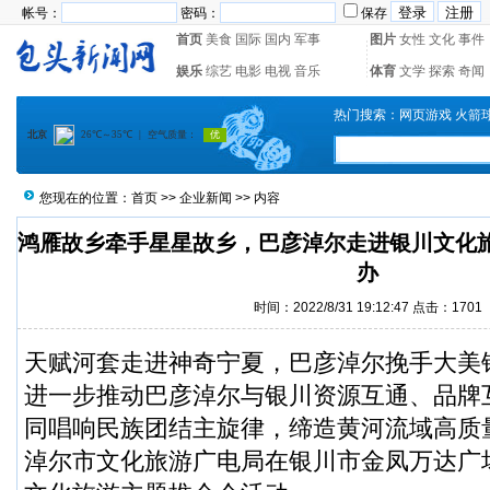
帐号：
密码：
保存
首页
美食
国际
国内
军事
图片
女性
文化
事件
娱乐
综艺
电影
电视
音乐
体育
文学
探索
奇闻
热门搜索：
网页游戏
火箭
您现在的位置：
首页
>>
企业新闻
>> 内容
鸿雁故乡牵手星星故乡，巴彦淖尔走进银川文化
办
时间：2022/8/31 19:12:47 点击：1701
天赋河套走进神奇宁夏，巴彦淖尔挽手大美银
进一步推动巴彦淖尔与银川资源互通、品牌
同唱响民族团结主旋律，缔造黄河流域高质
淖尔市文化旅游广电局在银川市金凤万达广