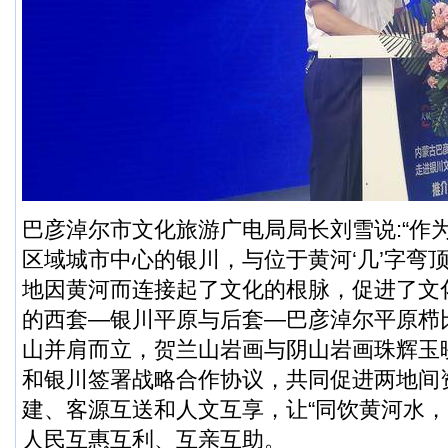
巴彦淖尔市文化旅游广电局局长刘雪说:“作为
区域城市中心的银川，与位于黄河‘几’字弯
地因黄河而连接起了文化的根脉，促进了文
的西套—银川平原与后套—巴彦淖尔平原栉
山并肩而立，贺兰山岩画与阴山岩画珠辉玉
和银川签署战略合作协议，共同促进两地间
建、客源互送和人文互享，让“同饮黄河水，
人民互惠互利、互亲互助。