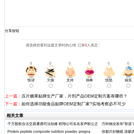
分享按钮
请选择您看到这篇文章时的心情: 已有
0
人表态：
0
0
0
0
0
0
惊讶
欠揍
支持
很棒
愤怒
搞笑
上一篇：
压片糖果贴牌生产厂家，片剂产品OEM定制方案有哪些？
下一篇：
如何选择功能食品贴牌OEM定制厂家?实地考察必不可少
相关文章
·
千万股权合法交易遭遇司法劫难 程翔公司实名发声盼公正
·
万科物业发布“智选”
再审
·
Protein peptide composite nutrition powder, pregna
·
俳都片好睡眠 清肠