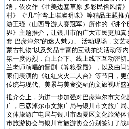
端，依次作《壮美边塞草原 多彩民俗风情
村》《“几”字弯上璀璨明珠》等精品主题推
游王瑾（山西导游大赛冠军）所作的《讲个
界》主题推介，让银川市的广大市民更加真
套 巴彦淖尔”的迷人魅力。 活动现场，文艺
蒙古礼物”以及奖品丰富的互动抽奖活动等
氛一度热烈，台上台下、线上线下互动密切
兰老师演唱的晋剧《算粮登殿》，以及由闫
家们表演的《红红火火二人台》等节目，更
传统与现代、美景与美食交融的文旅视听盛
推介会上，为进一步加强对巴彦淖尔市文化
广，巴彦淖尔市文旅广局与银川市文旅广局
文体旅游广电局与银川市西夏区文化旅游体
市旅游协会与银川市旅游协会分别签订了战