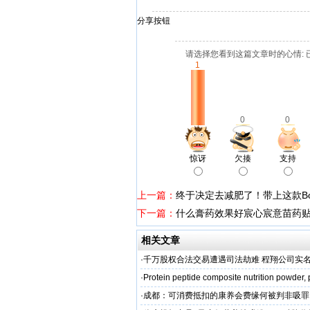
分享按钮
请选择您看到这篇文章时的心情: 
1
0
0
惊讶
欠揍
支持
上一篇：
终于决定去减肥了！带上这款Bo
下一篇：
什么膏药效果好宸心宸意苗药贴
相关文章
·
千万股权合法交易遭遇司法劫难 程翔公司实
再审
·
Protein peptide composite nutrition powder,
·
成都：可消费抵扣的康养会费缘何被判非吸罪