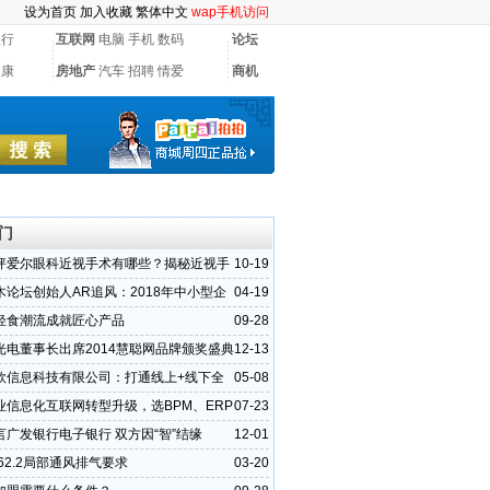
设为首页
加入收藏
繁体中文
wap手机访问
银行
互联网
电脑
手机
数码
论坛
健康
房地产
汽车
招聘
情爱
商机
门
坪爱尔眼科近视手术有哪些？揭秘近视手
10-19
选
木论坛创始人AR追风：2018年中小型企
04-19
参与互联网浪
轻食潮流成就匠心产品
09-28
光电董事长出席2014慧聪网品牌颁奖盛典
12-13
）
欣信息科技有限公司：打通线上+线下全
05-08
优势所在
业信息化互联网转型升级，选BPM、ERP
07-23
M？
言广发银行电子银行 双方因“智”结缘
12-01
ae62.2局部通风排气要求
03-20