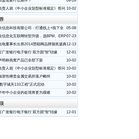
加盟需要什么条件？
09-28
负责人就《中小企业划型标准规定》答问
10-02
荐
欣信息科技有限公司：打通线上+线下全
05-08
优势所在
业信息化互联网转型升级，选BPM、ERP
07-23
M？
光电董事长出席2014慧聪网品牌颁奖盛典
12-13
）
言广发银行电子银行 双方因“智”结缘
12-01
声明称燕窝产品已全部下架
10-02
负责人就《中小企业划型标准规定》答问
10-02
融资性稀贵金属交易所落户郴州
10-02
数字城关133工程”正式启动
10-02
半年中小企业的处境将更为艰难
10-02
顶
言广发银行电子银行 双方因“智”结缘
12-01