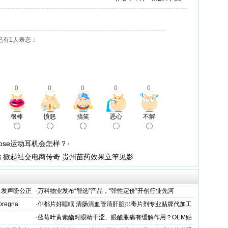
已有
1
人表态：
0
0
0
0
0
很棒
愤怒
搞笑
恶心
不解
se运动耳机会怎样？·
 掀起社交电商传奇 贵州苗药效果立竿见影
名发声盼公正
·
万科物业发布“智选”产品，“弹性定价”开创行业先河
 pregna
·
俳都片好睡眠 清肠清血管清肝脏排毒片剂专业贴牌代加工
·
蓝莓叶黄素酯对眼睛干涩、眼酸胀痛有缓解作用？OEM贴