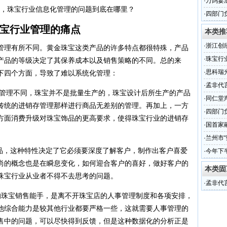
·
万鸽宴
那么，珠宝行业信息化管理的问题到底在哪里？
·
四部门
宝行业管理的痛点
本类推
·
浙江创
管理有所不同。黄金珠宝这类产品的许多特点都很特殊，产品
渠道的
·
珠宝行
产品的等级决定了其保养成本以及销售策略的不同。总的来
还是CR
·
思科瑞
下四个方面，导致了难以系统化管理：
（组图
·
孟非代
管理不同，珠宝并不是批量生产的，珠宝设计后所生产的产品
·
同仁堂
传统的进销存管理那样进行商品无差别的管理。再加上，一方
·
四部门
方面消费升级对珠宝饰品的更高要求，使得珠宝行业的进销存
·
国首家
·
兰州市“
品，这种特性决定了它必须要深度了解客户，制作出客户喜爱
·
今年下
尚的概念也是在瞬息变化，如何迎合客户的喜好，做好客户的
本类固
珠宝行业从业者不得不去思考的问题。
·
孟非代
的珠宝销售能手，是离不开珠宝店的人事管理制度和各项安排，
他综合能力是较其他行业都要严格一些，这就需要人事管理的
售中的问题，可以尽快得到反馈，但是这种数据化的分析正是