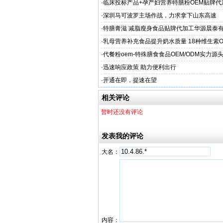
·
临床投标产品+孕产妇营养特膳粉OEM贴牌代
业
·
深圳马可波罗主场作战，力求拿下山东高速
·
特膳膏滋 减脂瘦身食品贴牌代加工华源晨泰
务商
·
乳母营养补充食品提升奶水质量 18种维生素
工
·
代餐粉oem-特殊膳食食品OEM/ODM实力源
·
迅速响应政策 助力便利出行
·
开通在即，提速在望
相关评论
暂时还没有评论
发表我的评论
大名：
内容：