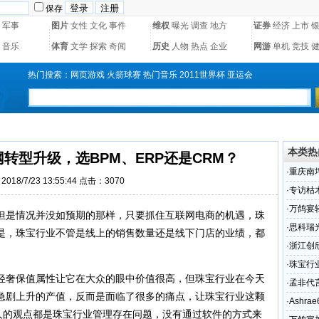
保存
军事
图片
女性
文化
事件
维权
曝光
调查
地方
证券
经济
上市
音乐
体育
文学
探索
奇闻
历史
人物
热点
企业
网游
单机
竞技
热门搜索：
网页游戏
火箭球赛
热门音乐
2011世界杯
亚运会
本类热
转型升级，选BPM、ERP还是CRM？
·
重庆南
018/7/23 13:55:44 点击：3070
术怎么
·
专访枯
业如何
·
万鸽宴
但是情况并没如预期的那样，只要抓住互联网电商的机遇，珠
·
思科瑞
是，珠宝行业不管是线上的销售数量还是线下门店的业绩，都
（组图
·
浙江创
渠道的
·
珠宝行
轻奢保值属性让它在大众的眼中价值很高，但珠宝行业在今天
还是CR
·
孟非代
急剧上升的产值，反而是面临了很多的痛点，让珠宝行业这颗
·
Ashr
多人的观点都是珠宝行业管理存在问题，没有通过软件的方式来