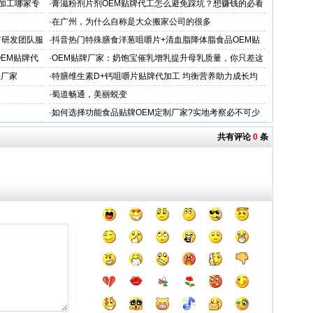
牌代工
加工哪家专
·
膏滋粉剂片剂OEM贴牌代工怎么避免踩坑？想赚钱的必看
·
在广州，为什么自称是大众搬家公司的很多
有研发团队服
·
抖音热门特殊膳食洋葱咀嚼片+清血脂降体脂食品OEM贴
牌加工
OEM贴牌代
·
OEM贴牌厂家：奶饱宝催乳增乳提升母乳质量，你只差这
一步！
头厂家
·
特膳维生素D+钙咀嚼片贴牌代加工 均衡营养助力成长均
衡营养
·
蜀道畅通，美丽蜕变
·
如何选择功能食品贴牌OEM定制厂家?实地考察必不可少
共有评论
0
条