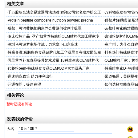
相关文章
·
千万股权合法交易遭遇司法劫难 程翔公司实名发声盼公正
·
万科物业发布“智选”
再审
·
Protein peptide composite nutrition powder, pregna
·
俳都片好睡眠 清肠
·
成都：可消费抵扣的康养会费缘何被判非吸罪
·
蓝莓叶黄素酯对眼睛
牌代工
·
临床投标产品+孕产妇营养特膳粉OEM贴牌代加工哪家专
·
膏滋粉剂片剂OEM
业
·
深圳马可波罗主场作战，力求拿下山东高速
·
在广州，为什么自称
·
特膳膏滋 减脂瘦身食品贴牌代加工华源晨泰有研发团队服
·
抖音热门特殊膳食洋
务商
牌加工
·
乳母营养补充食品提升奶水质量 18种维生素OEM贴牌代
·
OEM贴牌厂家：奶
工
一步！
·
代餐粉oem-特殊膳食食品OEM/ODM实力源头厂家
·
特膳维生素D+钙咀
衡营养
·
迅速响应政策 助力便利出行
·
蜀道畅通，美丽蜕变
·
开通在即，提速在望
·
如何选择功能食品贴
相关评论
暂时还没有评论
发表我的评论
大名：