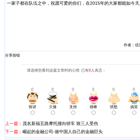
一家子都在队伍之中，祝愿可爱的你们，在2015年的大家都能如今
作者：信
分享按钮
请选择您看到这篇文章时的心情: 已有
0
人表态：
0
0
0
0
0
0
惊讶
欠揍
支持
很棒
愤怒
搞笑
上一篇：
茂名新福五路摩托撞向轿车 致三人受伤
下一篇：
崛起的金融公司-做中国人自己的金融巨头