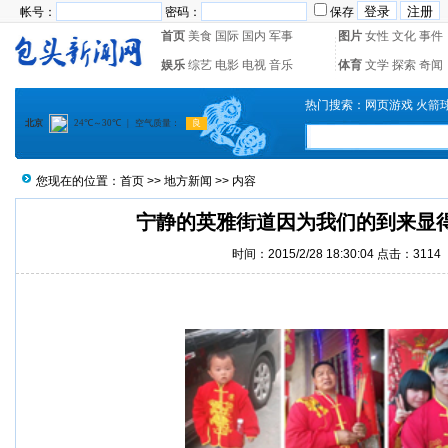
帐号：
密码：
保存
首页
美食
国际
国内
军事
图片
女性
文化
事件
娱乐
综艺
电影
电视
音乐
体育
文学
探索
奇闻
热门搜索：
网页游戏
火箭
您现在的位置：
首页
>>
地方新闻
>> 内容
宁静的英雅街道因为我们的到来显
时间：2015/2/28 18:30:04 点击：3114