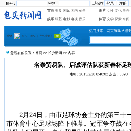
帐号：
密码：
保存
首页
美食
国际
国内
军事
图片
女性
文化
事件
娱乐
综艺
电影
电视
音乐
体育
文学
探索
奇闻
热门搜索：
网页游戏
火箭
您现在的位置：
首页
>>
长沙新闻
>> 内容
名泰贸易队、启诚评估队获新春杯足
时间：2015/2/28 8:40:02 点击：3093
2月24日，由市足球协会主办的第三十
市体育中心足球场降下帷幕。冠军争夺战在