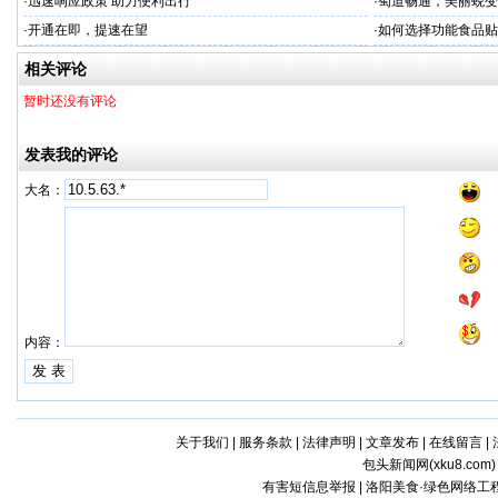
衡营养
·
迅速响应政策 助力便利出行
·
蜀道畅通，美丽蜕变
·
开通在即，提速在望
·
如何选择功能食品贴
相关评论
暂时还没有评论
发表我的评论
大名：
内容：
关于我们
|
服务条款
|
法律声明
|
文章发布
|
在线留言
|
包头新闻网(
xku8.com
有害短信息举报 | 洛阳美食·绿色网络工程