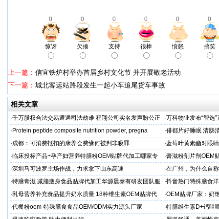
0
0
0
0
0
0
惊讶
欠揍
支持
很棒
愤怒
搞笑
上一篇：
信宜铁炉村举办首届乡村文化节 并开展敬老活动
下一篇：
城北客运站路段发生一起小车追尾货车事故
相关文章
·
千万股权合法交易遭遇司法劫难 程翔公司实名发声盼公正
·
万科物业发布“智选”
再审
·
Protein peptide composite nutrition powder, pregna
·
俳都片好睡眠 清肠
·
成都：可消费抵扣的康养会费缘何被判非吸罪
·
蓝莓叶黄素酯对眼睛
牌代工
·
临床投标产品+孕产妇营养特膳粉OEM贴牌代加工哪家专
·
膏滋粉剂片剂OEM
业
·
深圳马可波罗主场作战，力求拿下山东高速
·
在广州，为什么自称
·
特膳膏滋 减脂瘦身食品贴牌代加工华源晨泰有研发团队服
·
抖音热门特殊膳食洋
务商
牌加工
·
乳母营养补充食品提升奶水质量 18种维生素OEM贴牌代
·
OEM贴牌厂家：奶
工
一步！
·
代餐粉oem-特殊膳食食品OEM/ODM实力源头厂家
·
特膳维生素D+钙咀