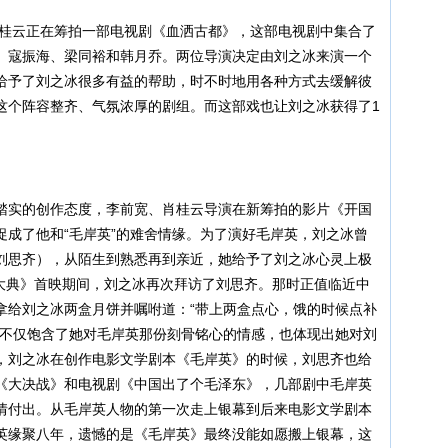
桂云正在筹拍一部电视剧《血洒古都》，这部电视剧中集合了
、寇振海、梁同裕和韩月乔。两位导演决定由刘之冰来演一个
给予了刘之冰很多有益的帮助，时不时地用各种方式去缓解彼
这个阵容整齐、气氛浓厚的剧组。而这部戏也让刘之冰获得了1
实的创作态度，李前宽、肖桂云导演在新筹拍的影片《开国
促成了他和“毛岸英”的难舍情缘。为了演好毛岸英，刘之冰曾
刘思齐），从陌生到熟悉再到亲近，她给予了刘之冰心灵上极
国大典》首映期间，刘之冰再次拜访了刘思齐。那时正值临近中
拿给刘之冰两盒月饼并嘱咐道：“带上两盒点心，饿的时候点补
，不仅饱含了她对毛岸英那份刻骨铭心的情感，也体现出她对刘
，刘之冰在创作电影文学剧本《毛岸英》的时候，刘思齐也给
《大决战》和电视剧《中国出了个毛泽东》，几部剧中毛岸英
情付出。从毛岸英人物的第一次走上银幕到后来电影文学剧本
英缘聚八年，遗憾的是《毛岸英》最终没能如愿搬上银幕，这