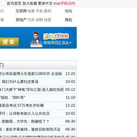
设为首页
加入收藏
繁体中文
wap手机访问
银行
互联网
电脑
手机
数码
论坛
健康
房地产
汽车
招聘
情爱
商机
门
公布应届博士生底薪11803/月 企业纷
12-22
：我们为什么要纪念鲁迅
10-02
水门大桥下“神龟”浮出江面 游人疯狂拍照
05-12
”强劲，“四叶草”
11-10
级英语考试 57万考生齐吐槽
12-22
呼吁：让诗歌有效介入公共生活
10-02
：想吻我，大学生：刚被咬了？
06-30
画：老杜半夜偷鸡，被抓后机智毁灭证
06-30