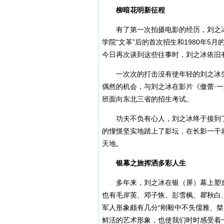
柳暗花明新征程
有了第一次拍摄电影的经历，刘之冰
学院“文革”后的首次招生和1980年
今日再次谈到这些往事时，刘之冰依旧
一次次的打击没有使年轻的刘之冰失
偶然的机会，与刘之冰在影片《傲蕾·
班面向东北三省的招生考试。
功夫不负有心人，刘之冰终于接到了
的憧憬坚实地踏上了影坛，在长影一干
天地。
银幕之旅挥洒多彩人生
多年来，刘之冰在银（屏）幕上塑造
也有毛岸英、邓子恢、彭雪枫、瞿秋白
军人形象颇有几分“刚毅中不失儒雅、
鲜活的艺术形象，也使我们时时感受着