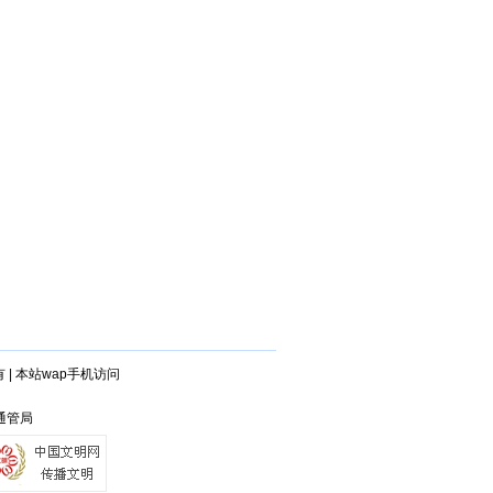
有
|
本站wap手机访问
 通管局