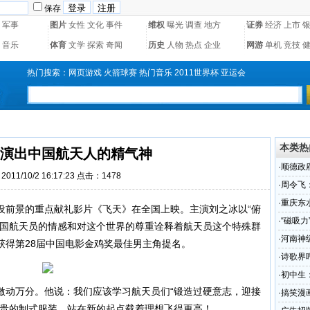
保存
军事
图片
女性
文化
事件
维权
曝光
调查
地方
证券
经济
上市
音乐
体育
文学
探索
奇闻
历史
人物
热点
企业
网游
单机
竞技
热门搜索：
网页游戏
火箭球赛
热门音乐
2011世界杯
亚运会
本类热
演出中国航天人的精气神
·
顺德政府
011/10/2 16:17:23 点击：1478
纷吐槽
·
周令飞
·
重庆东
前景的重点献礼影片《飞天》在全国上映。主演刘之冰以“俯
·
“磁吸力
中国航天员的情感和对这个世界的尊重诠释着航天员这个特殊群
·
河南神
获得第28届中国电影金鸡奖最佳男主角提名。
·
诗歌界
·
初中生
动万分。他说：我们应该学习航天员们“锻造过硬意志，迎接
·
搞笑漫
昂贵的制式服装，站在新的起点载着理想飞得更高！