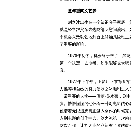
童年熏陶文艺梦
刘之冰出生在一个知识分子家庭，父
就是经常跟父亲去边防部队慰问演出。
个机会兴致勃勃地到台上背诵几段毛主
了重要的影响。
1976年初冬，机会终于来了：黑龙
第一个决定：去报考。如果能够被录取
真。
1977年下半年，上影厂正在筹备拍
力推荐和自己的努力使刘之冰顺利进入
非常重要的人物——傲蕾·苏木蒂，剧中
岁。懵懵懂懂的他怀着一种对电影的心
他带着无限遐想真正进入创作的时候完
入到电影的创作中去。刘之冰第一次站
这次合作，让刘之冰的命运有了质的改