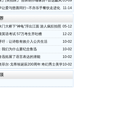
牌,门头招牌,广告牌制作哪家好?首选鑫风
05-09
学让爱与慈善同行--不亦乐乎餐饮走进化
11-14
横岭下小学
荐
水门大桥下“神龟”浮出江面 游人疯狂拍照
05-12
级英语考试 57万考生齐吐槽
12-22
呼吁：让诗歌有效介入公共生活
10-02
：我们为什么要纪念鲁迅
10-02
鲁迅拓展了语言表达的潜能
10-02
奥菲尔·戈蒂埃诞辰200周年:奇幻秀士美学
10-02
顶