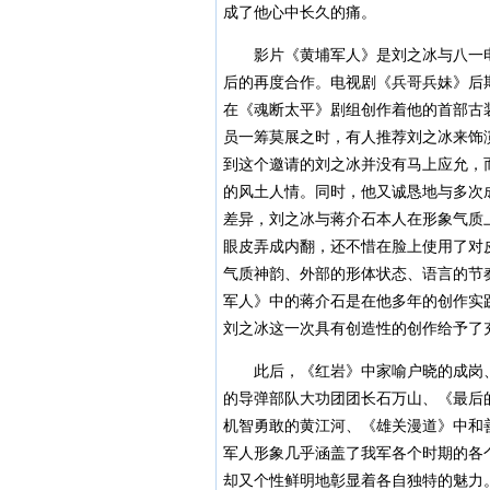
成了他心中长久的痛。
影片《黄埔军人》是刘之冰与八一电
后的再度合作。电视剧《兵哥兵妹》后
在《魂断太平》剧组创作着他的首部古
员一筹莫展之时，有人推荐刘之冰来饰
到这个邀请的刘之冰并没有马上应允，
的风土人情。同时，他又诚恳地与多次
差异，刘之冰与蒋介石本人在形象气质
眼皮弄成内翻，还不惜在脸上使用了对
气质神韵、外部的形体状态、语言的节
军人》中的蒋介石是在他多年的创作实
刘之冰这一次具有创造性的创作给予了
此后，《红岩》中家喻户晓的成岗、
的导弹部队大功团团长石万山、《最后
机智勇敢的黄江河、《雄关漫道》中和
军人形象几乎涵盖了我军各个时期的各
却又个性鲜明地彰显着各自独特的魅