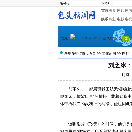
帐号：
密码：
首页
美食
国际
国内
娱乐
综艺
电影
电视
您现在的位置：
首页
>>
文化新闻
>> 内容
刘之冰：
时间：2
前不久，一部展现我国航天领域建设
瞰家园，横望日月”的情怀，载着众多
体带给我们的灵魂上的纯净，他也因此
谈到影片《飞天》的时候，他仍是激
祖国挑选”的精神，身着我军造价最为