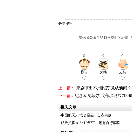
分享按钮
请选择您看到这篇文章时的心情: 
0
0
0
惊讶
欠揍
支持
上一篇：
“京剧演出不用胸麦”竟成新闻？
下一篇：
纪念泰奥菲尔·戈蒂埃诞辰200
相关文章
·
中国航天人:成功是差一点点失败
·
航天员将来入住“天宫”，还有自行车骑