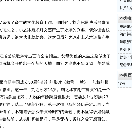
据？！
·
广告招
尚广告
·
扶贫助
州新安
本类推
亲做了多年的文化教育工作。那时候，刘之冰最快乐的事情
·
重庆东
久而久之，小之冰渐渐对文艺产生了浓厚的兴趣。偶尔也会找
·
河南神
席诗词，给大伙儿助助兴。这对日后刘之冰走上艺术道路产生
·
诗歌界
·
周令飞
江省艺校歌舞专业面向全省招生。父母为他的人生之路做出了
·
孙郁：
就有机会开辟出一个新的天地！而刘之冰也不负众望，美梦成
·
纪念泰
本类固
摄向新中国成立30周年献礼的影片《傲蕾·一兰》，艺校的极
没有
了剧组。这一年，刘之冰才14岁。刘之冰在剧中扮演的是一个
有很多重场戏，人物的年龄跨度也很大，需要从14岁演到23
驰神往，踏上了银幕征程。第一次拍电影的经历是难忘的，当
全懵了，不知道该怎么来演绎剧中的角色，更不懂得该如何融
在镜头前，从头到脚都是汗，手足无措，紧张之极可想而知。
变。