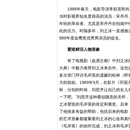
1988年春天，电影导演李前宽和肖
当时影视界知名度很高的演员：宋丹丹
年轻的革命者。尤其是宋丹丹在拍戏中
此的压力。时隔多年，刘之冰一直感激
989年度金鹰奖优秀男演员的提名。
塑造鲜活人物形象
有了电视剧《血洒古都》中刘之冰踏
大典》中极力推荐刘之冰来合作。这也
多次登门拜访毛岸英的遗孀刘松林（即
大的鼓励。1989年9月，在影片《开
秋，分别的时候，刘思齐让自己的女儿
一下吧。”刘思齐这种看似随意的关怀
之冰塑造的毛岸英的肯定和褒奖。后来
了他很多有益的帮助，包括后来的电影
的艺术形象都凝聚着刘之冰的心血和真
《毛岸英》的创作完成，刘之冰和毛岸