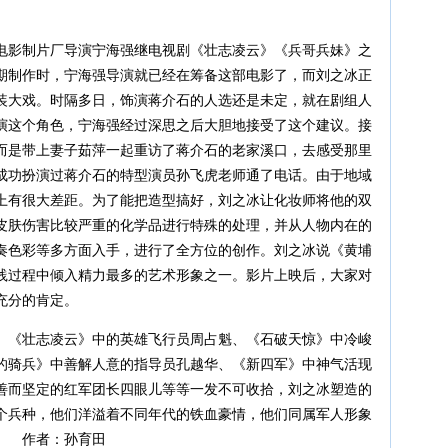
影制片厂导演宁海强继电视剧《壮志凌云》《兵哥兵妹》之
期制作时，宁海强导演就已经在筹备这部电影了，而刘之冰正
装大戏。时隔多日，饰演蒋介石的人选还是未定，就在剧组人
演这个角色，宁海强经过深思之后大胆地接受了这个建议。接
而是带上妻子茹萍一起重访了蒋介石的老家溪口，去感受那里
成功扮演过蒋介石的特型演员孙飞虎老师通了电话。由于地域
上有很大差距。为了能把造型搞好，刘之冰让化妆师将他的双
皮肤伤害比较严重的化学品进行特殊的处理，并从人物内在的
奏色彩等多方面入手，进行了全方位的创作。刘之冰说《黄埔
践过程中倾入精力最多的艺术形象之一。影片上映后，大家对
充分的肯定。
《壮志凌云》中的英雄飞行员周占魁、《石破天惊》中冷峻
的骑兵》中善解人意的指导员孔越华、《新四军》中神气活现
善而坚定的红军团长四眼儿等等一发不可收拾，刘之冰塑造的
个兵种，他们洋溢着不同年代的铁血豪情，他们同属军人形象
力。 作者：孙育田