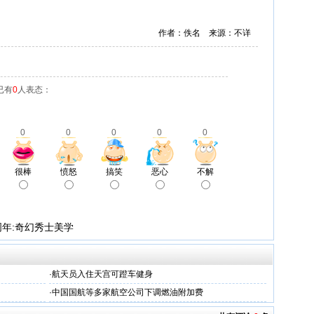
作者：佚名 来源：不详
已有
0
人表态：
0
0
0
0
0
很棒
愤怒
搞笑
恶心
不解
周年:奇幻秀士美学
·
航天员入住天宫可蹬车健身
·
中国国航等多家航空公司下调燃油附加费