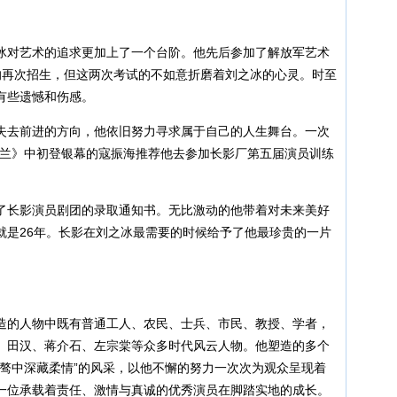
对艺术的追求更加上了一个台阶。他先后参加了解放军艺术
5月的再次招生，但这两次考试的不如意折磨着刘之冰的心灵。时至
有些遗憾和伤感。
去前进的方向，他依旧努力寻求属于自己的人生舞台。一次
一兰》中初登银幕的寇振海推荐他去参加长影厂第五届演员训练
长影演员剧团的录取通知书。无比激动的他带着对未来美好
就是26年。长影在刘之冰最需要的时候给予了他最珍贵的一片
的人物中既有普通工人、农民、士兵、市民、教授、学者，
、田汉、蒋介石、左宗棠等众多时代风云人物。他塑造的多个
桀骜中深藏柔情”的风采，以他不懈的努力一次次为观众呈现着
一位承载着责任、激情与真诚的优秀演员在脚踏实地的成长。