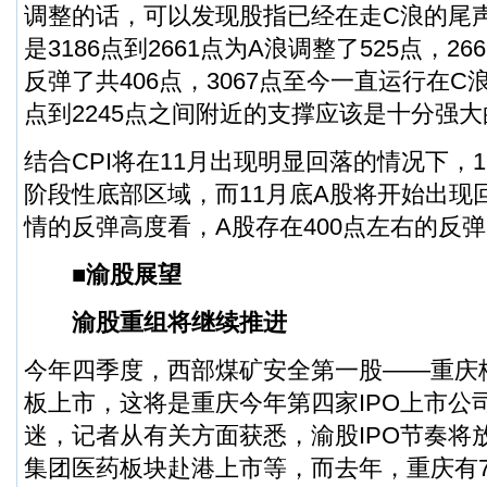
调整的话，可以发现股指已经在走C浪的尾
是3186点到2661点为A浪调整了525点，26
反弹了共406点，3067点至今一直运行在C浪
点到2245点之间附近的支撑应该是十分强大
结合CPI将在11月出现明显回落的情况下，
阶段性底部区域，而11月底A股将开始出现
情的反弹高度看，A股存在400点左右的反
■渝股展望
渝股重组将继续推进
今年四季度，西部煤矿安全第一股——重庆
板
上市，这将是重庆今年第四家IPO上市公
迷，记者从有关方面获悉，渝股IPO节奏将
集团医药板块赴港上市等，而去年，重庆有7