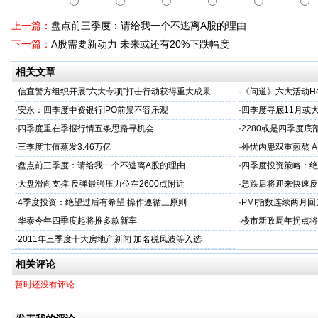
上一篇：
盘点前三季度：请给我一个不逃离A股的理由
下一篇：
A股需要新动力 未来或还有20%下跌幅度
相关文章
·
信宜警方组织开展“六大专项”打击行动获得重大成果
·
《问道》六大活动Ho
·
安永：四季度中资银行IPO前景不容乐观
·
四季度寻底11月或
·
四季度重在季报行情五条思路寻机会
·
2280或是四季度底
·
三季度市值蒸发3.46万亿
·
外忧内患双重煎熬 
·
盘点前三季度：请给我一个不逃离A股的理由
·
四季度投资策略：绝
·
大盘滑向支撑 反弹最强压力位在2600点附近
·
急跌后将迎来快速反
·
4季度投资：绝望过后有希望 操作遵循三原则
·
PMI指数连续两月
·
华泰今年四季度起将推多款新车
·
楼市新政周年拐点将
·
2011年三季度十大房地产新闻 加名税风波等入选
相关评论
暂时还没有评论