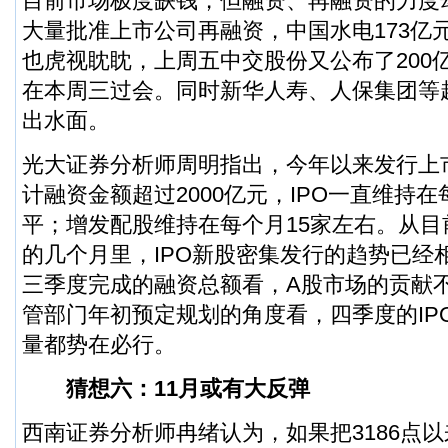
目前市场极度缺钱，但融资、再融资的力度
大量批准上市公司再融资，
中国水电
173亿
也虎视眈眈，上周五中交股份又公布了200亿
在本周三过会。同时新华人寿、人保集团等超
出水面。
光大证券
分析师周明指出，今年以来发行上市
计融资金额超过2000亿元，IPO一直维持在
平；增发配股维持在每个月15家左右。从
的几个月里，IPO新股密集发行的趋势已经
三季度完成的融资总额看，A股市场的贡献
管部门年初预定规划的角度看，四季度的IP
量都势在必行。
猜想六：11月或有大反弹
西南证券
分析师冉绪认为，如果把3186点以