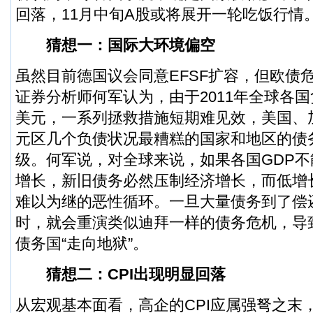
回落，11月中旬A股或将展开一轮吃饭行情
猜想一：国际大环境偏空
虽然目前德国议会同意EFSF扩容，但
欧债
证券
分析师何军认为，由于
2011年
全球各国
美元，一系列拯救措施短期难见效，美国、
元区几个负债状况最糟糕的国家和地区的债
级。何军说，对全球来说，如果各国GDP
增长，新旧债务必然压制经济增长，而低增
难以为继的恶性循环。一旦大量债务到了偿
时，就会重演类似迪拜一样的债务危机，导
债务国“走向地狱”。
猜想二：CPI出现明显回落
从宏观基本面看，高企的CPI应属强弩之末，