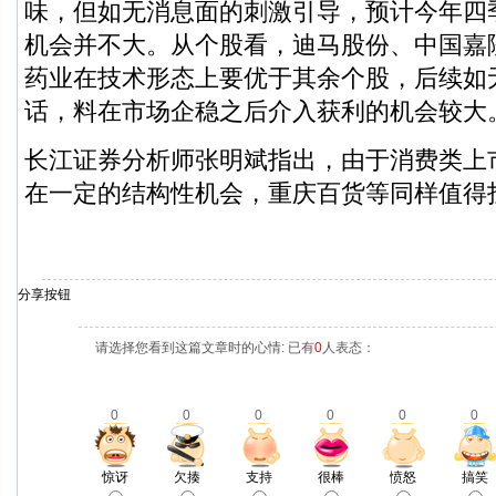
味，但如无消息面的刺激引导，预计今年四
机会并不大。从个股看，
迪马股份
、
中国嘉
药业
在技术形态上要优于其余个股，后续如
话，料在市场企稳之后介入获利的机会较大
长江证券
分析师张明斌指出，由于消费类上
在一定的结构性机会，
重庆百货
等同样值得
分享按钮
请选择您看到这篇文章时的心情: 已有
0
人表态：
0
0
0
0
0
0
惊讶
欠揍
支持
很棒
愤怒
搞笑