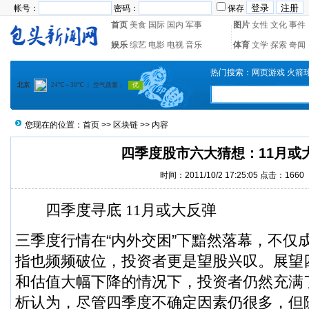
帐号：
密码：
保存
首页
美食
国际
国内
军事
图片
女性
文化
事件
娱乐
综艺
电影
电视
音乐
体育
文学
探索
奇闻
热门搜索：
网页游戏
火箭
您现在的位置：
首页
>>
区块链
>> 内容
四季度股市六大猜想：11月或
时间：2011/10/2 17:25:05 点击：1660
四季度寻底 11月或大反弹
三季度
行情
在“内外交困”下黯然落幕，不仅
指也频频破位，投资者更是望股兴叹。展望
和估值大幅下降的情况下，投资者仍然充满
析认为，尽管四季度不确定因素仍很多，但随