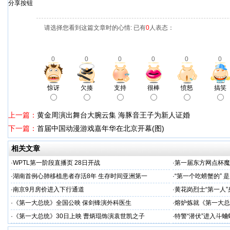
分享按钮
请选择您看到这篇文章时的心情: 已有
0
人表态：
0
0
0
0
0
0
惊讶
欠揍
支持
很棒
愤怒
搞笑
上一篇：
黄金周演出舞台大腕云集 海豚音王子为新人证婚
下一篇：
首届中国动漫游戏嘉年华在北京开幕(图)
相关文章
·
WPTL第一阶段直播页 28日开战
·
第一届东方网点杯魔
·
湖南首例心肺移植患者存活8年 生存时间亚洲第一
·
“第一个吃螃蟹的” 
·
南京9月房价进入下行通道
·
黄花岗烈士“第一人”
·
《第一大总统》全国公映 保剑锋演外科医生
·
熔炉炼就《第一大总
·
《第一大总统》30日上映 曹炳琨饰演袁世凯之子
·
特警“潜伏”进入斗蛐