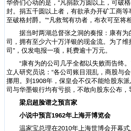
华侨们心动的是，“凡捐款万圆以上，可破
封。捐五千圆以上者，有欲承办开矿工商等
至破格封爵。”“凡救驾有功者，布衣可至将相
据当时两湖总督张之洞的奏报：康有为
司，拥有至少六十万洋银的现金流。为了维
司”，仅发电报一项，耗费逾十万元。
“康有为的公司几乎全都以失败而告终。
立人研究员说：“各公司账目混乱，商股与
挪用。到1908年，保皇会不仅不能给股东
司与华墨银行均有亏损，不敢向股东公布，
梁启超脸谱之预言家
小说中预言1962年上海开博览会
温家宝总理在2010年上海世博会开幕式