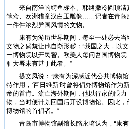
来自南洋的鳄鱼标本、耶路撒冷圆顶清
笔盒、欧洲猎童汉白玉雕像……记者在青岛
一件件浓烈异国风情的文物。
康有为游历世界期间，每至一处必去当
文物之盛貌让他自惭形秽：“我国之大，以
一博物院以开民智。欧美人每问吾国博物院
耻大辱未有甚于此者。”
提文凤说：“康有为深感近代公共博物馆
特作用，‘百日维新’时曾将倡办博物馆作为
帝的首肯。流亡海外期间，他以行家的眼力
物，当时便计划回国后开设博物馆。因此，
博物馆的首倡者。”
青岛市博物馆副馆长隋永琦认为，“康有