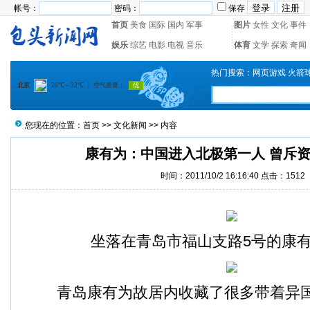
帐号：
密码：
保存
首页
美食
国际
国内
军事
图片
女性
文化
事件
娱乐
综艺
电影
电视
音乐
体育
文学
探索
奇闻
热门搜索：
网页游戏
火箭
您现在的位置：
首页
>>
文化新闻
>> 内容
康有为：中国进入北极第一人 曾斥
时间：2011/10/2 16:16:40 点击：1512
坐落在青岛市福山支路5号的康
青岛康有为故居内收藏了很多带着异