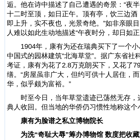
逅。他在诗中描述了自己遭遇的奇景：“夜
十二时至顶，如日正午。顶有亭，饮三边酒
即上升，实不夜也，光景奇绝。”如非亲眼
人难以如此生动地描述“午夜时分，却日如正
1904年，康有为还在瑞典买下了一个小
中国式的园林建筑“北海草堂”。据广东省社
考证，康有为花了2.8万克朗买下，又花了7
缮。“房屋虽非广大，但约可供十人居住，
华，似乎颇为富裕。”
时至今日，当年草堂遗迹已荡然无存，
典人收回。但当地的华侨仍习惯性地称这个小
康有为脸谱之私立博物院长
为洗“奇耻大辱”筹办博物馆 数度把收藏