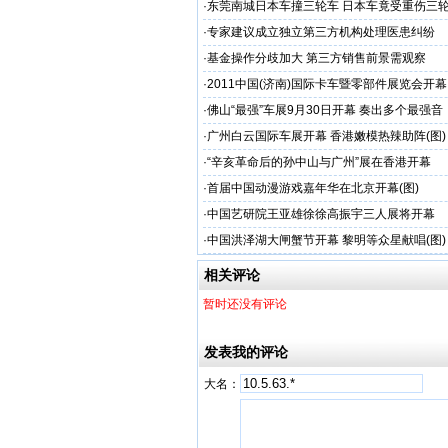
·
东莞南城日本车撞三轮车 日本车竟受重伤三
·
专家建议成立独立第三方机构处理医患纠纷
·
基金操作分歧加大 第三方销售前景需观察
·
2011中国(济南)国际卡车暨零部件展览会开幕
·
佛山“最强”车展9月30日开幕 奏出多个最强音
·
广州白云国际车展开幕 香港嫩模热辣助阵(图)
·
“辛亥革命后的孙中山与广州”展在香港开幕
·
首届中国动漫游戏嘉年华在北京开幕(图)
·
中国艺研院王亚雄徐徐高振宇三人展将开幕
·
中国洪泽湖大闸蟹节开幕 黎明等众星献唱(图)
相关评论
暂时还没有评论
发表我的评论
大名：