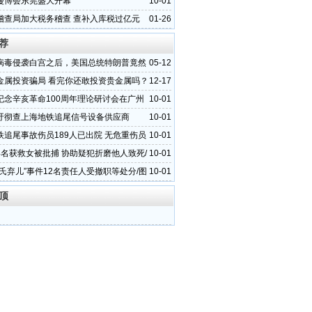
漫博会东莞盛大开幕
10-01
稽查局加大税务稽查 查补入库税过亿元
01-26
荐
病毒侵袭白宫之后，美国总统特朗普竟然
05-12
意”
金属投资骗局 看完你还敢投资贵金属吗？
12-17
纪念辛亥革命100周年理论研讨会在广州
10-01
吁彻查上海地铁追尾信号设备供应商
10-01
铁追尾事故伤员189人已出院 无危重伤员
10-01
4名获救女被批捕 协助疑犯折磨他人致死/
10-01
邵氏弃儿”事件12名责任人受撤职等处分/图
10-01
顶