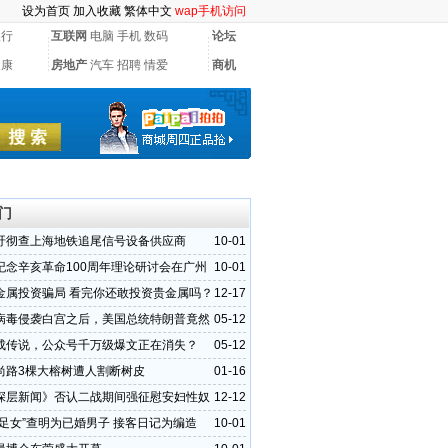
设为首页
加入收藏
繁体中文
wap手机访问
银行
互联网
电脑
手机
数码
论坛
健康
房地产
汽车
招聘
情爱
商机
门
吁彻查上海地铁追尾信号设备供应商
10-01
纪念辛亥革命100周年理论研讨会在广州
10-01
金属投资骗局 看完你还敢投资贵金属吗？
12-17
病毒侵袭白宫之后，美国总统特朗普竟然
05-12
意”
成传说，公众号千万级爆文正在消失？
05-12
尚路3棵大榕树遭人割断树皮
01-16
深层新闻》否认二战期间强征慰安妇性奴
12-12
失足女”查明为已婚男子 接客日记为编造
10-01