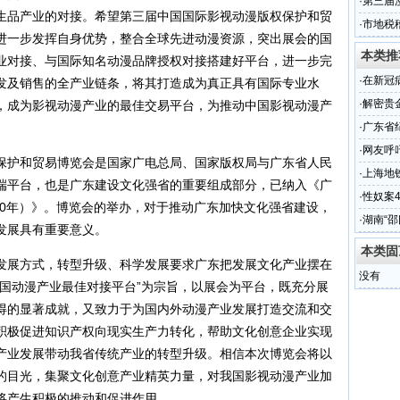
·
第三届
生品产业的对接。希望第三届中国国际影视动漫版权保护和贸
·
市地税
进一步发挥自身优势，整合全球先进动漫资源，突出展会的国
本类推
业对接、与国际知名动漫品牌授权对接搭建好平台，进一步完
·
在新冠
发及销售的全产业链条，将其打造成为真正具有国际专业水
心生“悔
·
解密贵
，成为影视动漫产业的最佳交易平台，为推动中国影视动漫产
·
广东省
召开
·
网友呼
护和贸易博览会是国家广电总局、国家版权局与广东省人民
·
上海地
端平台，也是广东建设文化强省的重要组成部分，已纳入《广
·
性奴案
020年）》。博览会的举办，对于推动广东加快文化强省建设，
图
·
湖南“
发展具有重要意义。
本类固
展方式，转型升级、科学发展要求广东把发展文化产业摆在
没有
中国动漫产业最佳对接平台”为宗旨，以展会为平台，既充分展
得的显著成就，又致力于为国内外动漫产业发展打造交流和交
积极促进知识产权向现实生产力转化，帮助文化创意企业实现
产业发展带动我省传统产业的转型升级。相信本次博览会将以
的目光，集聚文化创意产业精英力量，对我国影视动漫产业加
将产生积极的推动和促进作用。