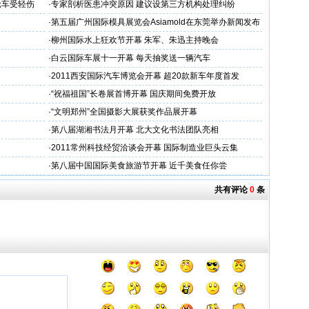
轮车受轻伤
·
专家剖析医患冲突原因 建议设第三方机构处理纠纷
·
第五届广州国际模具展览会Asiamold在东莞举办新闻发布
会
·
柳州国际水上狂欢节开幕 朱军、朱迅主持晚会
·
白云国际车展十一开幕 每天抽奖送一辆汽车
·
2011西安国际汽车博览会开幕 超20款新车年度首发
·
“祝福祖国”长卷展首博开幕 国庆期间免费开放
·
“文明郑州”全国摄影大展获奖作品展开幕
·
第八届湖湘书法月开幕 北大文化书法团队亮相
·
2011常州科技经贸洽谈会开幕 国际制造业巨头云集
·
第八届中国国际美食旅游节开幕 近千美食任你尝
共有评论
0
条