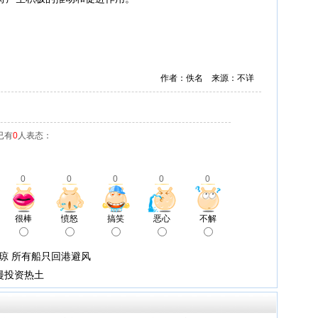
作者：佚名 来源：不详
已有
0
人表态：
0
0
0
0
0
很棒
愤怒
搞笑
恶心
不解
琼 所有船只回港避风
漫投资热土